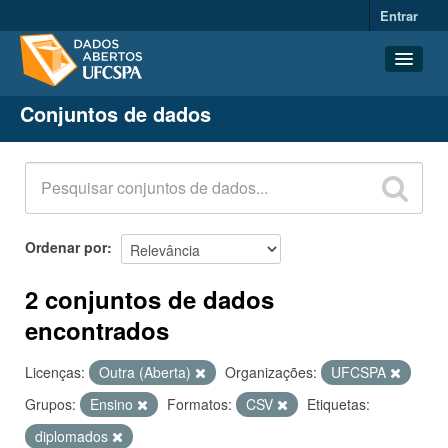
Entrar
Conjuntos de dados
Conjuntos de dados
Organizações
Grupos
Sobre
Ordenar por
2 conjuntos de dados
encontrados
Licenças:
Outra (Aberta)
Organizações:
UFCSPA
Grupos:
Ensino
Formatos:
CSV
Etiquetas:
diplomados