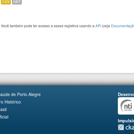
CSV
ODT
Você também pode ter acesso a esses registros usando a
API
(veja
Documentaçã
Saúde de Porto Alegre
Desenvo
o Histórico
asil
cial
Impulsi