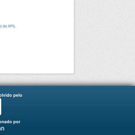
o da API
).
lvido pelo
onado por