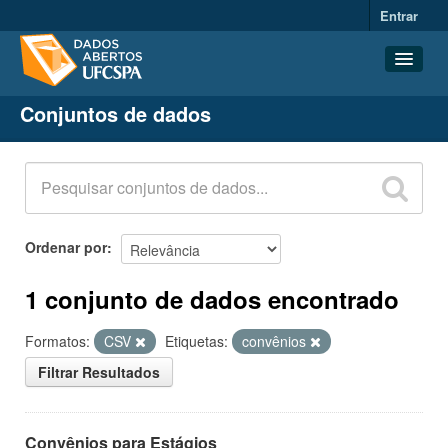
Entrar
Conjuntos de dados
Conjuntos de dados
Organizações
Grupos
Sobre
Ordenar por
1 conjunto de dados encontrado
Formatos:
CSV
Etiquetas:
convênios
Filtrar Resultados
Convênios para Estágios