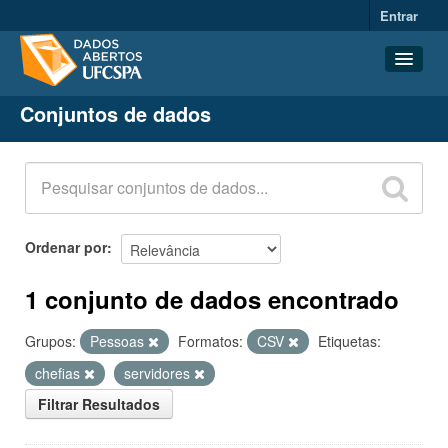
Entrar
Conjuntos de dados
Conjuntos de dados
Organizações
Grupos
Sobre
Ordenar por
1 conjunto de dados encontrado
Grupos:
Pessoas
Formatos:
CSV
Etiquetas:
chefias
servidores
Filtrar Resultados