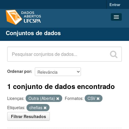
Entrar
Conjuntos de dados
Conjuntos de dados
Organizações
Grupos
Sobre
Ordenar por
1 conjunto de dados encontrado
Licenças:
Outra (Aberta)
Formatos:
CSV
Etiquetas:
chefias
Filtrar Resultados