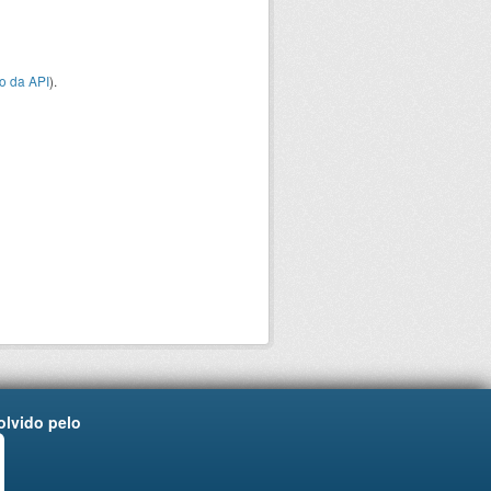
o da API
).
lvido pelo