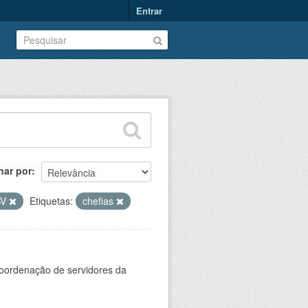
Entrar
nar por
SV
Etiquetas:
chefias
oordenação de servidores da