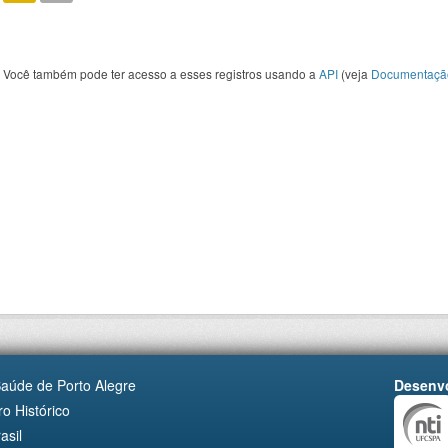
Você também pode ter acesso a esses registros usando a
API
(veja
Documentaçã
Saúde de Porto Alegre
Desenvo
o Histórico
asil