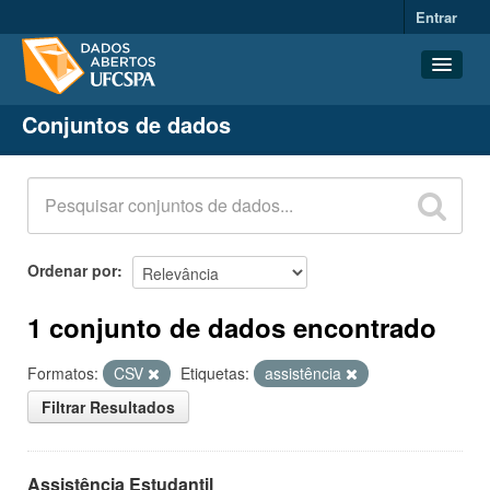
Entrar
Conjuntos de dados
Conjuntos de dados
Organizações
Grupos
Sobre
Ordenar por
1 conjunto de dados encontrado
Formatos:
CSV
Etiquetas:
assistência
Filtrar Resultados
Assistência Estudantil