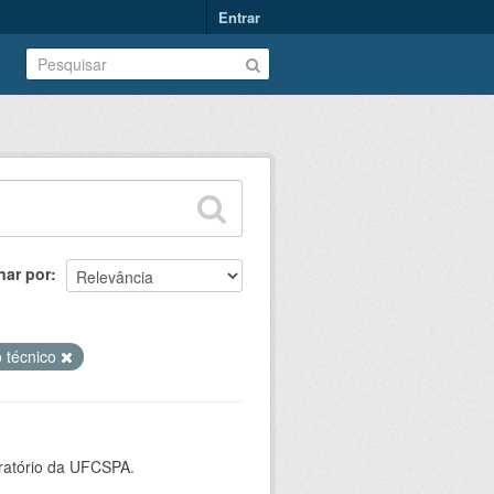
Entrar
nar por
o técnico
oratório da UFCSPA.