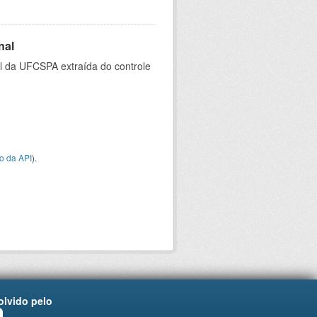
nal
al da UFCSPA extraída do controle
o da API
).
lvido pelo