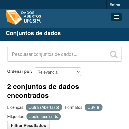
Entrar
Conjuntos de dados
Conjuntos de dados
Organizações
Grupos
Sobre
Ordenar por
2 conjuntos de dados
encontrados
Licenças:
Outra (Aberta)
Formatos:
CSV
Etiquetas:
apoio técnico
Filtrar Resultados