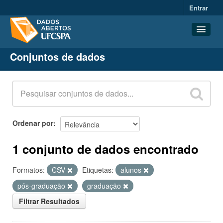
Entrar
Conjuntos de dados
Conjuntos de dados
Organizações
Grupos
Sobre
Ordenar por
1 conjunto de dados encontrado
Formatos:
CSV
Etiquetas:
alunos
pós-graduação
graduação
Filtrar Resultados