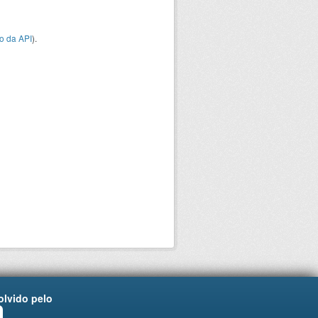
o da API
).
lvido pelo