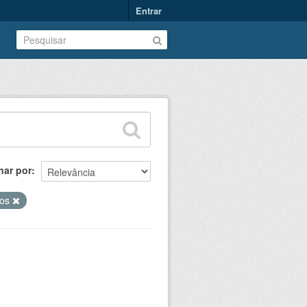
Entrar
nar por
nos