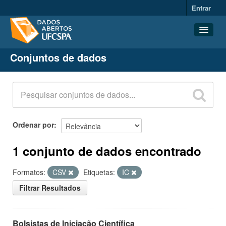
Entrar
Conjuntos de dados
Conjuntos de dados
Organizações
Grupos
Sobre
Ordenar por
1 conjunto de dados encontrado
Formatos:
CSV
Etiquetas:
IC
Filtrar Resultados
Bolsistas de Iniciação Científica