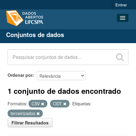
Entrar
Conjuntos de dados
Conjuntos de dados
Organizações
Grupos
Sobre
Ordenar por
1 conjunto de dados encontrado
Formatos:
CSV
ODT
Etiquetas:
terceirizados
Filtrar Resultados