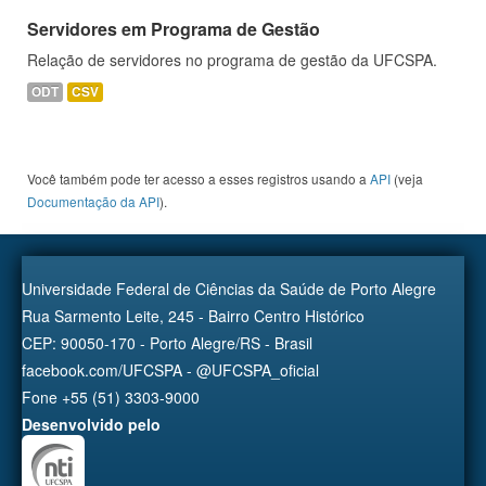
Servidores em Programa de Gestão
Relação de servidores no programa de gestão da UFCSPA.
ODT
CSV
Você também pode ter acesso a esses registros usando a
API
(veja
Documentação da API
).
Universidade Federal de Ciências da Saúde de Porto Alegre
Rua Sarmento Leite, 245 - Bairro Centro Histórico
CEP: 90050-170 - Porto Alegre/RS - Brasil
facebook.com/UFCSPA - @UFCSPA_oficial
Fone +55 (51) 3303-9000
Desenvolvido pelo