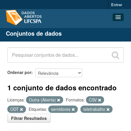
Entrar
Conjuntos de dados
Conjuntos de dados
Organizações
Grupos
Sobre
Ordenar por
1 conjunto de dados encontrado
Licenças:
Outra (Aberta)
Formatos:
CSV
ODT
Etiquetas:
servidores
teletrabalho
Filtrar Resultados