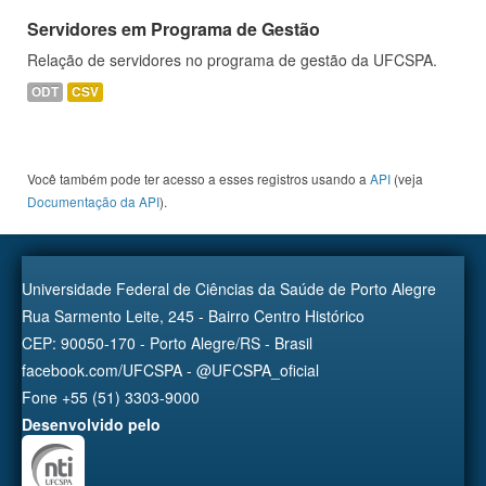
Servidores em Programa de Gestão
Relação de servidores no programa de gestão da UFCSPA.
ODT
CSV
Você também pode ter acesso a esses registros usando a
API
(veja
Documentação da API
).
Universidade Federal de Ciências da Saúde de Porto Alegre
Rua Sarmento Leite, 245 - Bairro Centro Histórico
CEP: 90050-170 - Porto Alegre/RS - Brasil
facebook.com/UFCSPA - @UFCSPA_oficial
Fone +55 (51) 3303-9000
Desenvolvido pelo