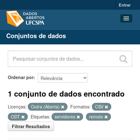
Entrar
Conjuntos de dados
Conjuntos de dados
Organizações
Grupos
Sobre
Ordenar por
1 conjunto de dados encontrado
Licenças:
Outra (Aberta)
Formatos:
CSV
ODT
Etiquetas:
servidores
remoto
Filtrar Resultados