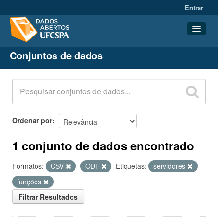
Entrar
Conjuntos de dados
Conjuntos de dados
Organizações
Grupos
Sobre
Ordenar por
1 conjunto de dados encontrado
Formatos:
CSV
ODT
Etiquetas:
servidores
funções
Filtrar Resultados