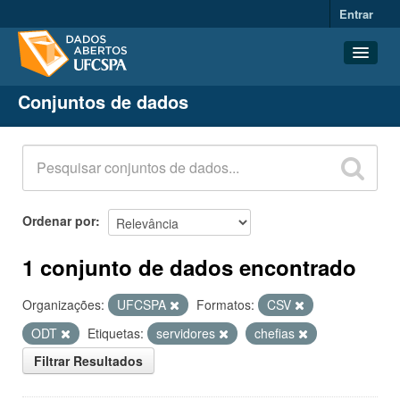
Entrar
Conjuntos de dados
Conjuntos de dados
Organizações
Grupos
Sobre
Ordenar por
1 conjunto de dados encontrado
Organizações:
UFCSPA
Formatos:
CSV
ODT
Etiquetas:
servidores
chefias
Filtrar Resultados