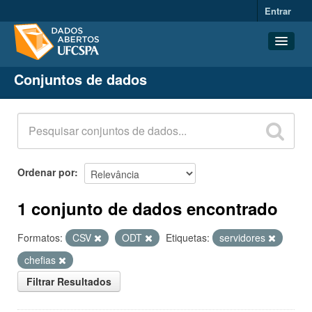
Entrar
Conjuntos de dados
Conjuntos de dados
Organizações
Grupos
Sobre
Ordenar por
1 conjunto de dados encontrado
Formatos:
CSV
ODT
Etiquetas:
servidores
chefias
Filtrar Resultados