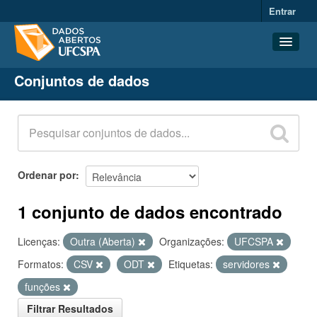
Entrar
Conjuntos de dados
Conjuntos de dados
Organizações
Grupos
Sobre
Ordenar por
1 conjunto de dados encontrado
Licenças:
Outra (Aberta)
Organizações:
UFCSPA
Formatos:
CSV
ODT
Etiquetas:
servidores
funções
Filtrar Resultados