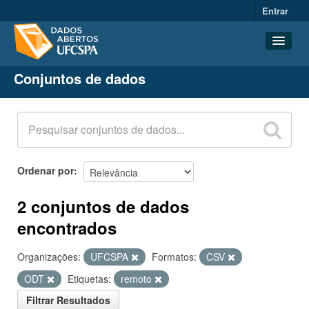
Entrar
Conjuntos de dados
Conjuntos de dados
Organizações
Grupos
Sobre
Ordenar por
2 conjuntos de dados
encontrados
Organizações:
UFCSPA
Formatos:
CSV
ODT
Etiquetas:
remoto
Filtrar Resultados