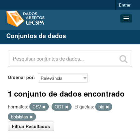
Entrar
Conjuntos de dados
Conjuntos de dados
Organizações
Grupos
Sobre
Ordenar por
1 conjunto de dados encontrado
Formatos:
CSV
ODT
Etiquetas:
pid
bolsistas
Filtrar Resultados