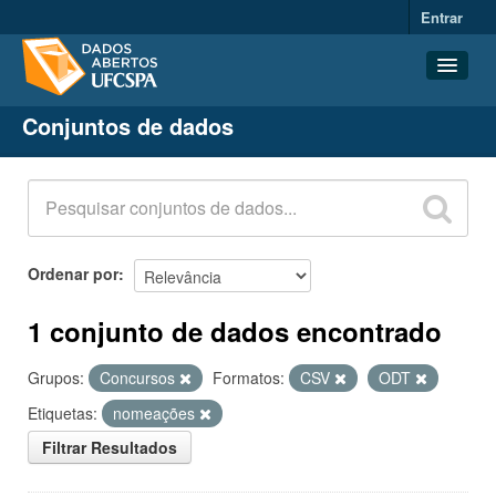
Entrar
Conjuntos de dados
Conjuntos de dados
Organizações
Grupos
Sobre
Ordenar por
1 conjunto de dados encontrado
Grupos:
Concursos
Formatos:
CSV
ODT
Etiquetas:
nomeações
Filtrar Resultados