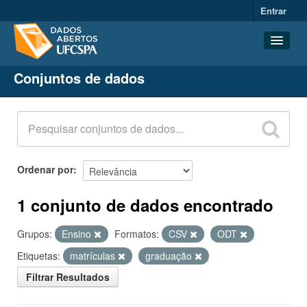
Entrar
Conjuntos de dados
Conjuntos de dados
Organizações
Grupos
Sobre
Ordenar por
1 conjunto de dados encontrado
Grupos:
Ensino
Formatos:
CSV
ODT
Etiquetas:
matrículas
graduação
Filtrar Resultados