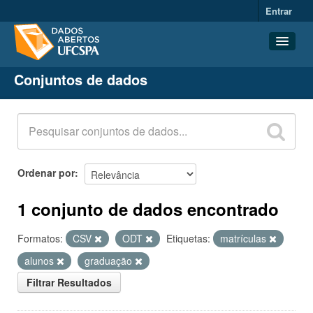
Entrar
Conjuntos de dados
Conjuntos de dados
Organizações
Grupos
Sobre
Ordenar por
1 conjunto de dados encontrado
Formatos:
CSV
ODT
Etiquetas:
matrículas
alunos
graduação
Filtrar Resultados