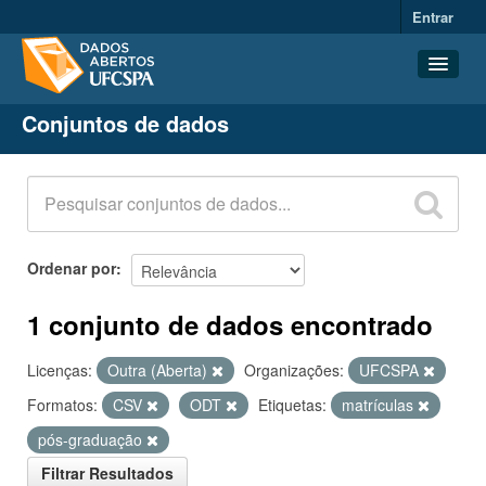
Entrar
Conjuntos de dados
Conjuntos de dados
Organizações
Grupos
Sobre
Ordenar por
1 conjunto de dados encontrado
Licenças:
Outra (Aberta)
Organizações:
UFCSPA
Formatos:
CSV
ODT
Etiquetas:
matrículas
pós-graduação
Filtrar Resultados