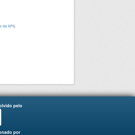
o da API
).
lvido pelo
onado por