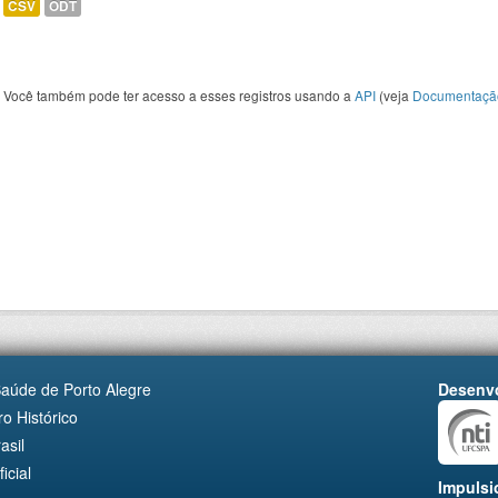
CSV
ODT
Você também pode ter acesso a esses registros usando a
API
(veja
Documentaçã
Saúde de Porto Alegre
Desenvo
o Histórico
asil
cial
Impulsi