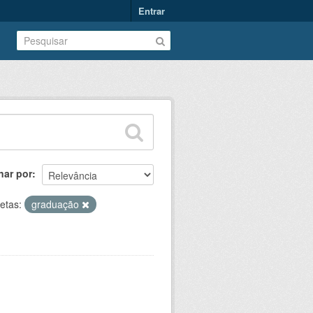
Entrar
nar por
etas:
graduação