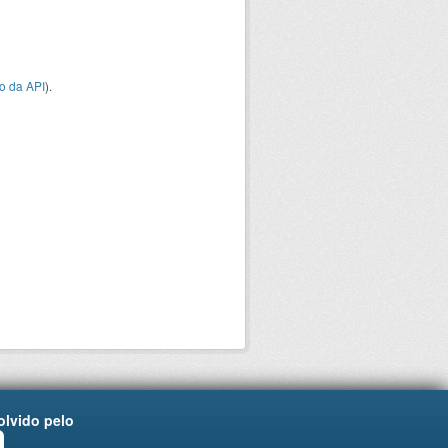
o da API
).
lvido pelo