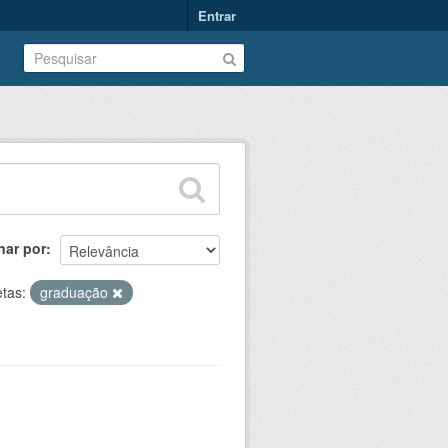
Entrar
nar por
etas:
graduação