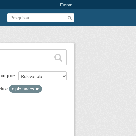
Entrar
nar por
etas:
diplomados