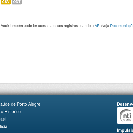
CSV
ODT
Você também pode ter acesso a esses registros usando a
API
(veja
Documentaçã
Saúde de Porto Alegre
Desenvo
o Histórico
asil
cial
Impulsi