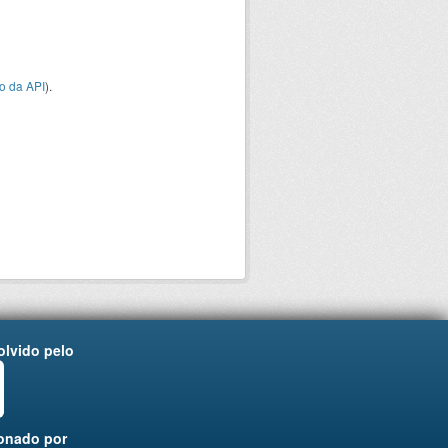
o da API
).
lvido pelo
onado por