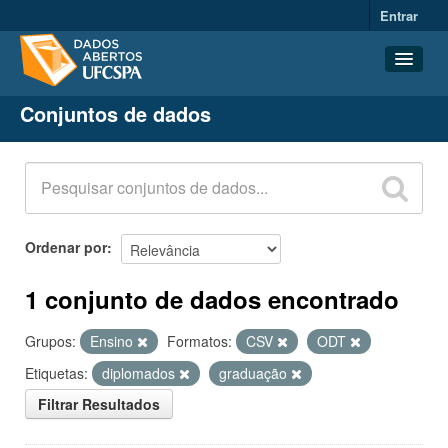
Entrar
Conjuntos de dados
Conjuntos de dados
Organizações
Grupos
Sobre
Ordenar por
1 conjunto de dados encontrado
Grupos:
Ensino
Formatos:
CSV
ODT
Etiquetas:
diplomados
graduação
Filtrar Resultados