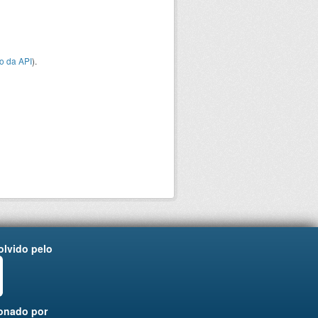
o da API
).
lvido pelo
onado por