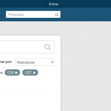
Entrar
nar por
os:
CSV
ODT