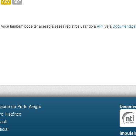
CSV
ODT
Você também pode ter acesso a esses registros usando a
API
(veja
Documentaçã
Saúde de Porto Alegre
Desenvo
o Histórico
asil
cial
Impulsi