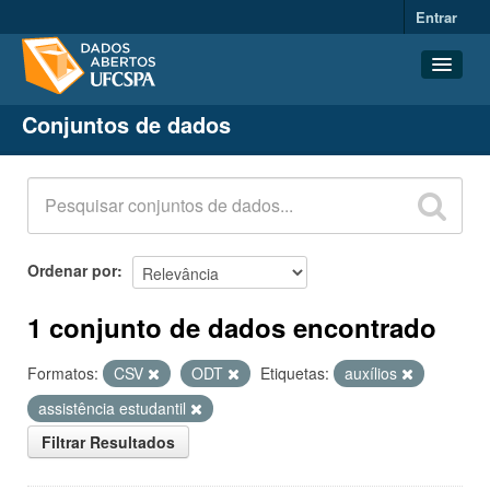
Entrar
Conjuntos de dados
Conjuntos de dados
Organizações
Grupos
Sobre
Ordenar por
1 conjunto de dados encontrado
Formatos:
CSV
ODT
Etiquetas:
auxílios
assistência estudantil
Filtrar Resultados