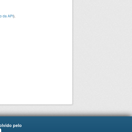
o da API
).
lvido pelo