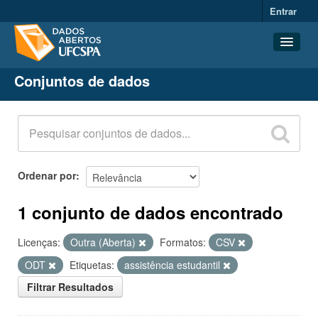
Entrar
Conjuntos de dados
Conjuntos de dados
Organizações
Grupos
Sobre
Ordenar por
1 conjunto de dados encontrado
Licenças:
Outra (Aberta)
Formatos:
CSV
ODT
Etiquetas:
assistência estudantil
Filtrar Resultados