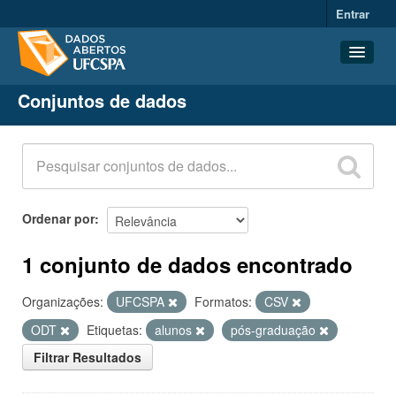
Entrar
Conjuntos de dados
Conjuntos de dados
Organizações
Grupos
Sobre
Ordenar por
1 conjunto de dados encontrado
Organizações:
UFCSPA
Formatos:
CSV
ODT
Etiquetas:
alunos
pós-graduação
Filtrar Resultados