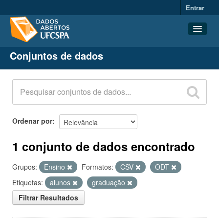
Entrar
Conjuntos de dados
Conjuntos de dados
Organizações
Grupos
Sobre
Ordenar por
1 conjunto de dados encontrado
Grupos:
Ensino
Formatos:
CSV
ODT
Etiquetas:
alunos
graduação
Filtrar Resultados