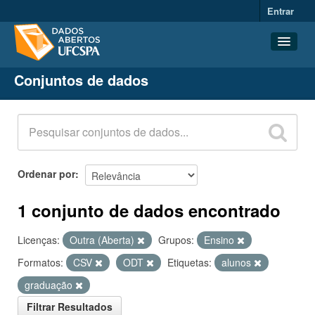
Entrar
Conjuntos de dados
Conjuntos de dados
Organizações
Grupos
Sobre
Ordenar por
1 conjunto de dados encontrado
Licenças:
Outra (Aberta)
Grupos:
Ensino
Formatos:
CSV
ODT
Etiquetas:
alunos
graduação
Filtrar Resultados