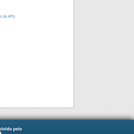
o da API
).
lvido pelo