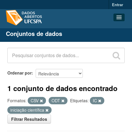
Entrar
Conjuntos de dados
Conjuntos de dados
Organizações
Grupos
Sobre
Ordenar por
1 conjunto de dados encontrado
Formatos:
CSV
ODT
Etiquetas:
IC
iniciação científica
Filtrar Resultados