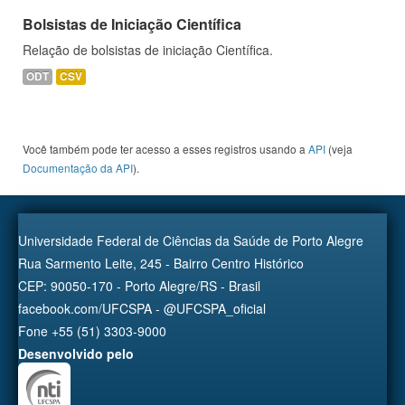
Bolsistas de Iniciação Científica
Relação de bolsistas de iniciação Científica.
ODT
CSV
Você também pode ter acesso a esses registros usando a
API
(veja
Documentação da API
).
Universidade Federal de Ciências da Saúde de Porto Alegre
Rua Sarmento Leite, 245 - Bairro Centro Histórico
CEP: 90050-170 - Porto Alegre/RS - Brasil
facebook.com/UFCSPA - @UFCSPA_oficial
Fone +55 (51) 3303-9000
Desenvolvido pelo