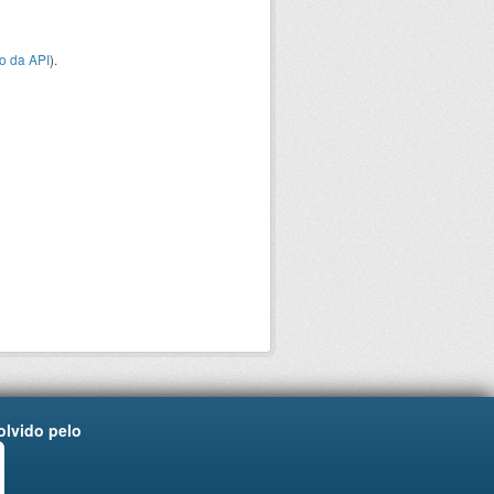
o da API
).
lvido pelo