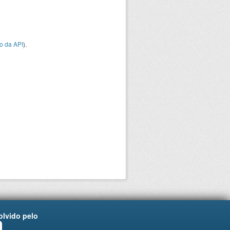
o da API
).
lvido pelo