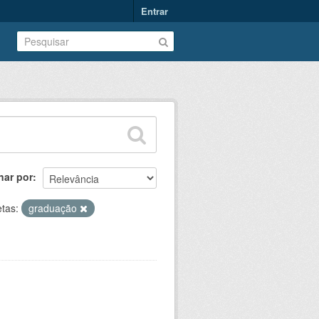
Entrar
nar por
etas:
graduação