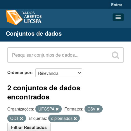
Entrar
Conjuntos de dados
Conjuntos de dados
Organizações
Grupos
Sobre
Ordenar por
2 conjuntos de dados
encontrados
Organizações:
UFCSPA
Formatos:
CSV
ODT
Etiquetas:
diplomados
Filtrar Resultados