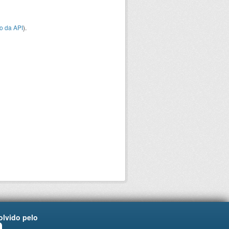
o da API
).
lvido pelo