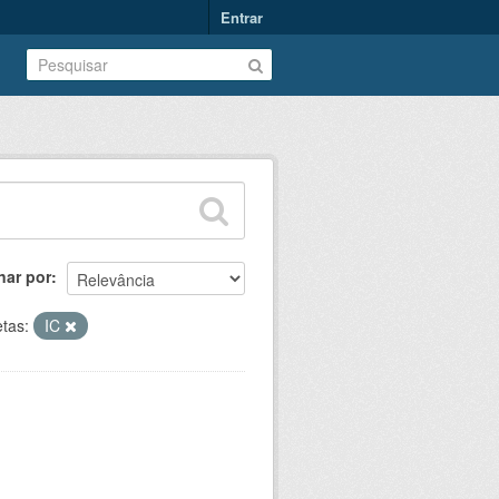
Entrar
nar por
etas:
IC