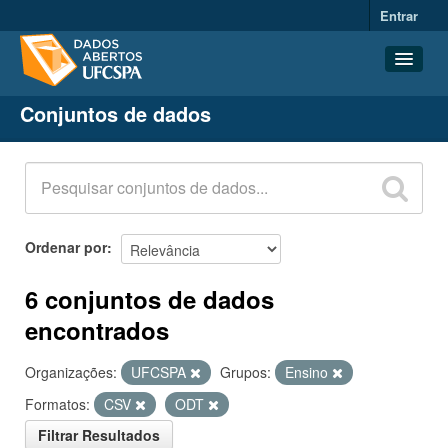
Entrar
Conjuntos de dados
Conjuntos de dados
Organizações
Grupos
Sobre
Ordenar por
6 conjuntos de dados
encontrados
Organizações:
UFCSPA
Grupos:
Ensino
Formatos:
CSV
ODT
Filtrar Resultados