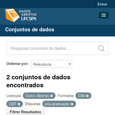
Entrar
Conjuntos de dados
Conjuntos de dados
Organizações
Grupos
Sobre
Ordenar por
2 conjuntos de dados
encontrados
Licenças:
Outra (Aberta)
Formatos:
CSV
ODT
Etiquetas:
pós-graduação
Filtrar Resultados