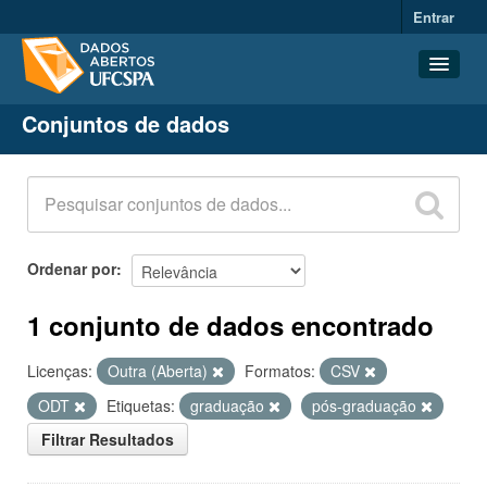
Entrar
Conjuntos de dados
Conjuntos de dados
Organizações
Grupos
Sobre
Ordenar por
1 conjunto de dados encontrado
Licenças:
Outra (Aberta)
Formatos:
CSV
ODT
Etiquetas:
graduação
pós-graduação
Filtrar Resultados