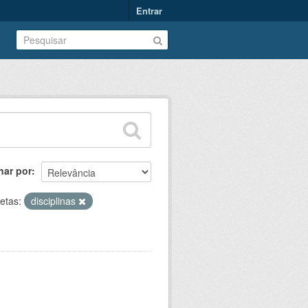
Entrar
nar por
etas:
disciplinas