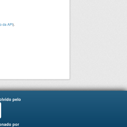
o da API
).
lvido pelo
onado por