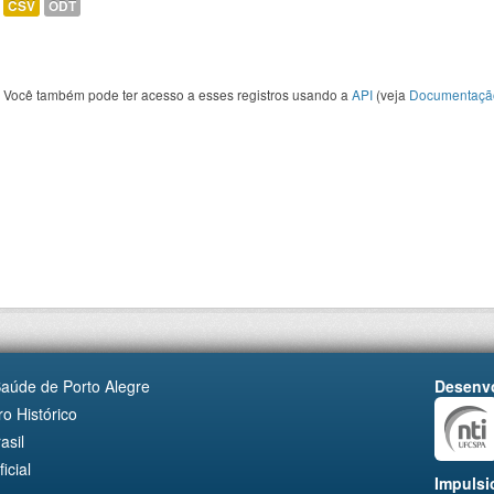
CSV
ODT
Você também pode ter acesso a esses registros usando a
API
(veja
Documentaçã
Saúde de Porto Alegre
Desenvo
o Histórico
asil
cial
Impulsi