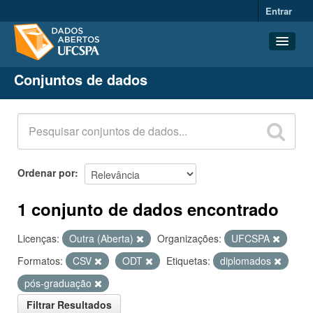
Entrar
Conjuntos de dados
Conjuntos de dados
Organizações
Grupos
Sobre
Ordenar por
1 conjunto de dados encontrado
Licenças:
Outra (Aberta)
Organizações:
UFCSPA
Formatos:
CSV
ODT
Etiquetas:
diplomados
pós-graduação
Filtrar Resultados