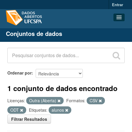
Entrar
Conjuntos de dados
Conjuntos de dados
Organizações
Grupos
Sobre
Ordenar por
1 conjunto de dados encontrado
Licenças:
Outra (Aberta)
Formatos:
CSV
ODT
Etiquetas:
alunos
Filtrar Resultados