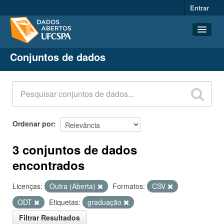
Entrar
Conjuntos de dados
Conjuntos de dados
Organizações
Grupos
Sobre
Ordenar por
3 conjuntos de dados
encontrados
Licenças:
Outra (Aberta)
Formatos:
CSV
ODT
Etiquetas:
graduação
Filtrar Resultados