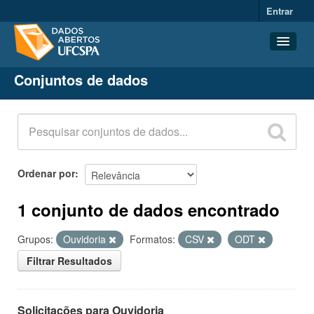
Entrar
Conjuntos de dados
Conjuntos de dados
Organizações
Grupos
Sobre
Ordenar por
1 conjunto de dados encontrado
Grupos:
Ouvidoria
Formatos:
CSV
ODT
Filtrar Resultados
Solicitações para Ouvidoria